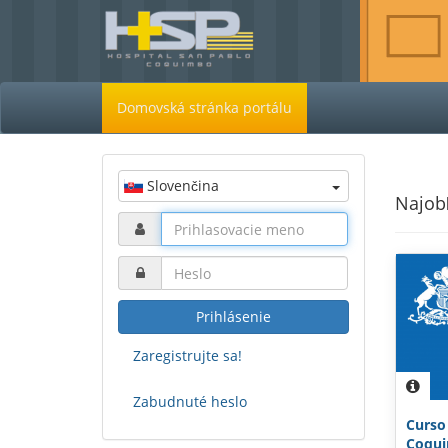
Domovská stránka portálu
Slovenčina
Najobľ
Prihlásenie
Zaregistrujte sa!
Zabudnuté heslo
Curso
Coquim