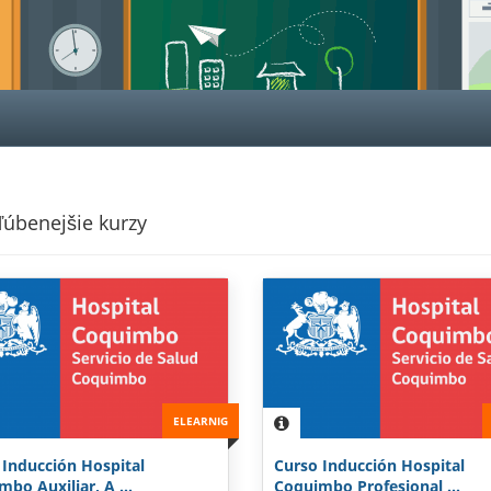
úbenejšie kurzy
ELEARNIG
 Inducción Hospital
Curso Inducción Hospital
bo Auxiliar, A ...
Coquimbo Profesional ...