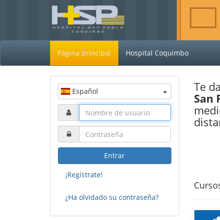
Página principal
Hospital Coquimbo
Te d
Español
San 
medio
dista
Entrar
¡Regístrate!
Curso
¿Ha olvidado su contraseña?